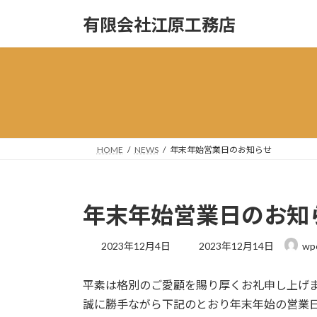
コ
ナ
有限会社江原工務店
ン
ビ
テ
ゲ
ン
ー
ツ
シ
へ
ョ
ス
ン
キ
に
ッ
移
HOME
NEWS
年末年始営業日のお知らせ
プ
動
年末年始営業日のお知
最
2023年12月4日
2023年12月14日
wp
終
更
平素は格別のご愛顧を賜り厚くお礼申し上げ
新
日
誠に勝手ながら下記のとおり年末年始の営業
時