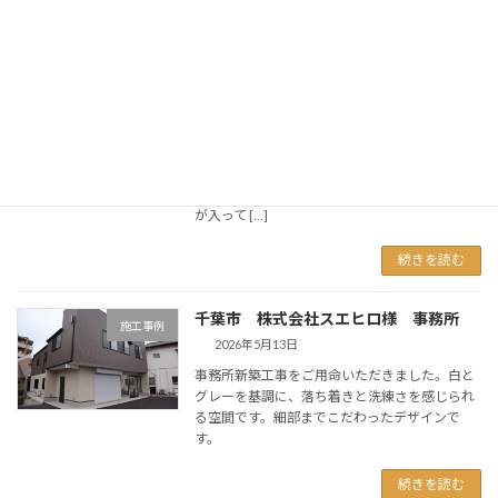
千葉市 店舗改修
施工事例
2026年5月30日
元々八百屋さんだった店舗からの改修です。間
仕切りを取払い、厨房機器設置スペースを設け
ました。カラフルな床はサンゲツのフロアスタ
イルでカラーウッドです。様々な色にペイント
された古木を敷詰めた様な床です。 様々な色味
が入って […]
続きを読む
千葉市 株式会社スエヒロ様 事務所
施工事例
2026年5月13日
事務所新築工事をご用命いただきました。白と
グレーを基調に、落ち着きと洗練さを感じられ
る空間です。細部までこだわったデザインで
す。
続きを読む