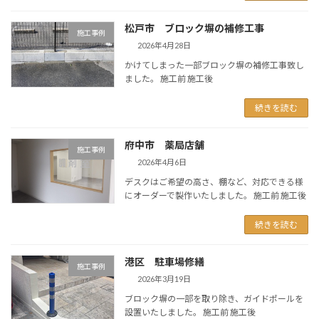
松戸市 ブロック塀の補修工事
施工事例
2026年4月28日
かけてしまった一部ブロック塀の補修工事致し
ました。 施工前 施工後
続きを読む
府中市 薬局店舗
施工事例
2026年4月6日
デスクはご希望の高さ、棚など、対応できる様
にオーダーで製作いたしました。 施工前 施工後
続きを読む
港区 駐車場修繕
施工事例
2026年3月19日
ブロック塀の一部を取り除き、ガイドポールを
設置いたしました。 施工前 施工後