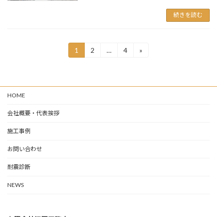
続きを読む
投
1
2
…
4
»
固
固
固
定
定
定
稿
ペ
ペ
ペ
ー
ー
ー
の
ジ
ジ
ジ
HOME
ペ
ー
会社概要・代表挨拶
ジ
施工事例
送
お問い合わせ
り
耐震診断
NEWS